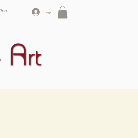
tore
Login