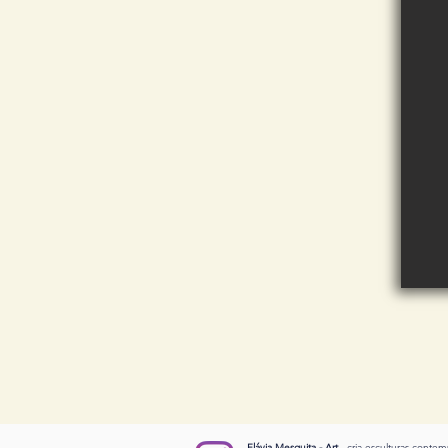
Flávia Mesquita - Art
- cria esculturas cont