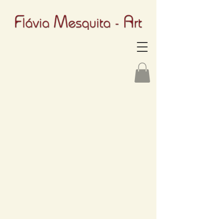
Interferencia
Entrelaçamento
de
papel
Colorline
300
-
Canson
90x90cm